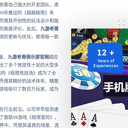
依靠自己强大的开发团队，逐
99年推出的《超越极限》系
凭借其开创性的玩法设计和独
的高度评价。此后，
九游老哥
续的更新与优化，使得每一款
12 +
展，
九游老哥俱乐部官网
顺应
Years of
出了多个竞技性十足的大型多
Experiences
发布的《极限竞技场》成为了全
凭借其精妙的战术体系、精致
游戏吸引了数百万玩家，成为
在行业前沿。公司早早投资虚
出了首款VR游戏《极限冒险》，
世界中，凭借其逼真的场景、流