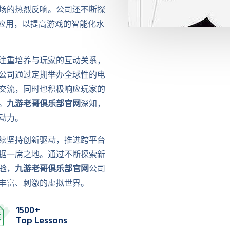
场的热烈反响。公司还不断探
的应用，以提高游戏的智能化水
注重培养与玩家的互动关系，
公司通过定期举办全球性的电
交流，同时也积极响应玩家的
。
九游老哥俱乐部官网
深知，
动力。
续坚持创新驱动，推进跨平台
据一席之地。通过不断探索新
验，
九游老哥俱乐部官网
公司
丰富、刺激的虚拟世界。
1500+
Top Lessons