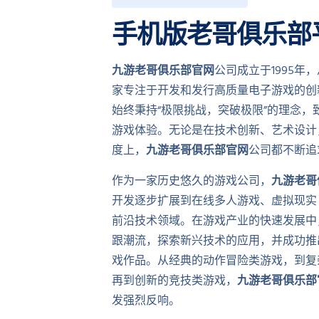
手机版老哥俱乐部
九游老哥俱乐部官网
公司成立于1995年
家专注于开发和发行高质量电子游戏的创
始终秉持“极限挑战，突破极限”的理念，
游戏体验。无论是在技术创新、艺术设计
度上，
九游老哥俱乐部官网
公司都不断追
作为一家历史悠久的游戏公司，
九游老哥
开发逐步扩展到在线多人游戏、虚拟现实（
前沿技术领域。在游戏产业的快速发展中
跟潮流，探索新兴技术的应用，并成功推
戏作品。从经典的动作冒险类游戏，到复
再到创新的竞技类游戏，
九游老哥俱乐部
发强烈反响。