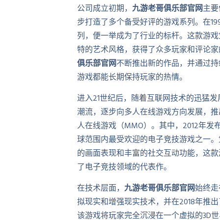
公司成立初期，
九游老哥俱乐部官网
主要
步打造了多个备受好评的游戏系列。在19
列，便一举成为了行业的标杆。这款游戏
特的艺术风格，获得了众多玩家和评论家
俱乐部官网
不断推出新的作品，并通过持
游戏都能长期保持玩家的热情。
进入21世纪后，随着互联网技术的迅猛发
潮流，逐步向多人在线游戏方向发展，推
人在线游戏（MMO）。其中，2012年
球范围内最受欢迎的电子竞技游戏之一。
的画面表现和丰富的社交互动功能，这款
了电子竞技领域的代表作。
在技术层面，
九游老哥俱乐部官网
始终走
拟现实和增强现实技术，并在2018年推
该游戏将玩家完全沉浸在一个虚拟的3D