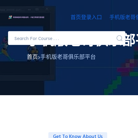
首页登录入口
手机版老哥
手机版老哥俱乐部
首页
手机版老哥俱乐部平台
Get To Know About Us