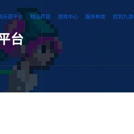
俱乐部平台
精品项目
游戏中心
服务种类
找到九游
平台