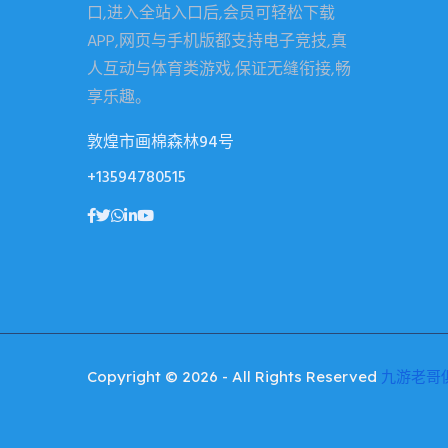
口,进入全站入口后,会员可轻松下载
APP,网页与手机版都支持电子竞技,真
人互动与体育类游戏,保证无缝衔接,畅
享乐趣。
敦煌市画棉森林94号
+13594780515
Copyright © 2026 - All Rights Reserved
九游老哥