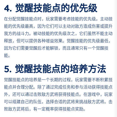
4. 觉醒技能点的优先级
在分配觉醒技能点时，玩家需要考虑技能的优先级。主动技
能的优先级最高，因为它们可以主动对敌方造成伤害或提升
我方的战斗力。被动技能的优先级次之，它们虽然不能主动
释放，但可以提供各种增益效果。觉醒技能的优先级最低，
因为它们需要觉醒后才能解锁，而且通常只有一个觉醒技
能。
5. 觉醒技能点的培养方法
觉醒技能点的培养是一个长期的过程，玩家需要不断积累技
能点并合理分配。除了通过完成任务和参与活动获得技能点
外，还可以通过击败敌方武将获得技能点。在游戏中，玩家
可以组建自己的队伍，选择合适的武将来挑战敌方武将。击
败敌方武将后，有一定概率获得技能点奖励。