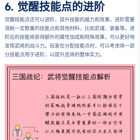
6. 觉醒技能点的进阶
觉醒技能点还可以进阶，提升技能的威力和效果。进阶需要
消耗一定数量的技能点和其他材料，比如武魂、装备等。进
阶后的技能将获得额外的属性加成和特殊效果，可以更好地
发挥武将的战斗力。玩家在分配技能点时，可以考虑将一部
分技能点用于进阶，以提升武将的整体实力。