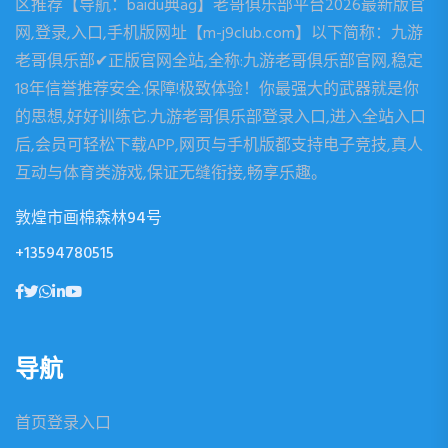
区推荐【导航：baidu典ag】老哥俱乐部平台2026最新版官
网,登录,入口,手机版网址【m-j9club.com】以下简称：九游
老哥俱乐部✔正版官网全站,全称:九游老哥俱乐部官网,稳定
18年信誉推荐安全.保障!极致体验！你最强大的武器就是你
的思想,好好训练它.九游老哥俱乐部登录入口,进入全站入口
后,会员可轻松下载APP,网页与手机版都支持电子竞技,真人
互动与体育类游戏,保证无缝衔接,畅享乐趣。
敦煌市画棉森林94号
+13594780515
导航
首页登录入口