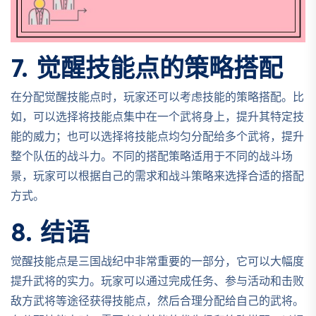
7. 觉醒技能点的策略搭配
在分配觉醒技能点时，玩家还可以考虑技能的策略搭配。比
如，可以选择将技能点集中在一个武将身上，提升其特定技
能的威力；也可以选择将技能点均匀分配给多个武将，提升
整个队伍的战斗力。不同的搭配策略适用于不同的战斗场
景，玩家可以根据自己的需求和战斗策略来选择合适的搭配
方式。
8. 结语
觉醒技能点是三国战纪中非常重要的一部分，它可以大幅度
提升武将的实力。玩家可以通过完成任务、参与活动和击败
敌方武将等途径获得技能点，然后合理分配给自己的武将。